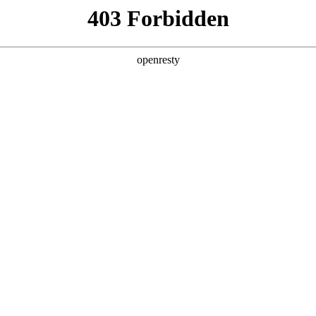
企业业务
个人业务
了解我们
投资者
件
>
家居显示
等主流尺寸产品，具有异形/ 窄边框/触控设计等特点，
EN
Global
公寓
酒店